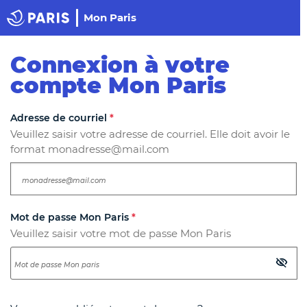
Panneau de gestion des cookies
Haut de page
Mon Paris
Paris
Connexion à votre
compte Mon Paris
Les champs suivis d'un astérisque
*
sont obligatoires.
Adresse de courriel
*
Veuillez saisir votre adresse de courriel. Elle doit avoir le
format monadresse@mail.com
Mot de passe Mon Paris
*
Veuillez saisir votre mot de passe Mon Paris