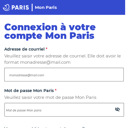
Panneau de gestion des cookies
Haut de page
Mon Paris
Paris
Connexion à votre
compte Mon Paris
Les champs suivis d'un astérisque
*
sont obligatoires.
Adresse de courriel
*
Veuillez saisir votre adresse de courriel. Elle doit avoir le
format monadresse@mail.com
Mot de passe Mon Paris
*
Veuillez saisir votre mot de passe Mon Paris