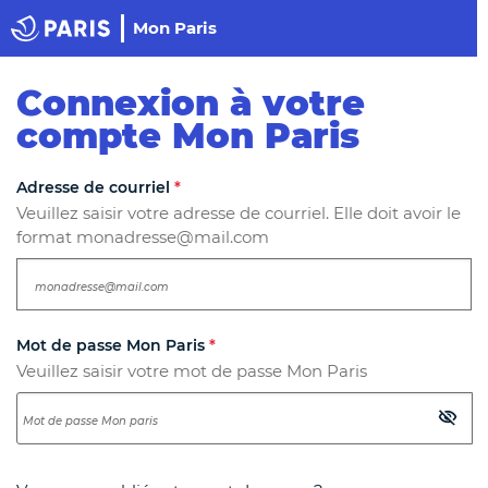
Panneau de gestion des cookies
Haut de page
Mon Paris
Paris
Connexion à votre
compte Mon Paris
Les champs suivis d'un astérisque
*
sont obligatoires.
Adresse de courriel
*
Veuillez saisir votre adresse de courriel. Elle doit avoir le
format monadresse@mail.com
Mot de passe Mon Paris
*
Veuillez saisir votre mot de passe Mon Paris