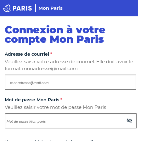
Panneau de gestion des cookies
Haut de page
Mon Paris
Paris
Connexion à votre
compte Mon Paris
Les champs suivis d'un astérisque
*
sont obligatoires.
Adresse de courriel
*
Veuillez saisir votre adresse de courriel. Elle doit avoir le
format monadresse@mail.com
Mot de passe Mon Paris
*
Veuillez saisir votre mot de passe Mon Paris