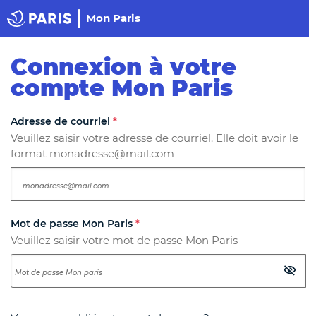
Panneau de gestion des cookies
Haut de page
Mon Paris
Paris
Connexion à votre
compte Mon Paris
Les champs suivis d'un astérisque
*
sont obligatoires.
Adresse de courriel
*
Veuillez saisir votre adresse de courriel. Elle doit avoir le
format monadresse@mail.com
Mot de passe Mon Paris
*
Veuillez saisir votre mot de passe Mon Paris