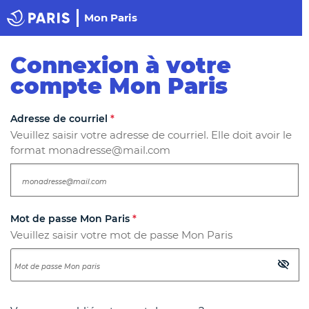
Panneau de gestion des cookies
Haut de page
Mon Paris
Paris
Connexion à votre
compte Mon Paris
Les champs suivis d'un astérisque
*
sont obligatoires.
Adresse de courriel
*
Veuillez saisir votre adresse de courriel. Elle doit avoir le
format monadresse@mail.com
Mot de passe Mon Paris
*
Veuillez saisir votre mot de passe Mon Paris