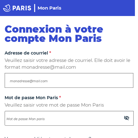
Panneau de gestion des cookies
Haut de page
Mon Paris
Paris
Connexion à votre
compte Mon Paris
Les champs suivis d'un astérisque
*
sont obligatoires.
Adresse de courriel
*
Veuillez saisir votre adresse de courriel. Elle doit avoir le
format monadresse@mail.com
Mot de passe Mon Paris
*
Veuillez saisir votre mot de passe Mon Paris